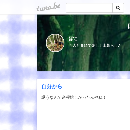
tuna.be
ぽこ
４人と６頭で楽しく山暮らし♪
自分から
誘うなんて余程嬉しかったんやね！