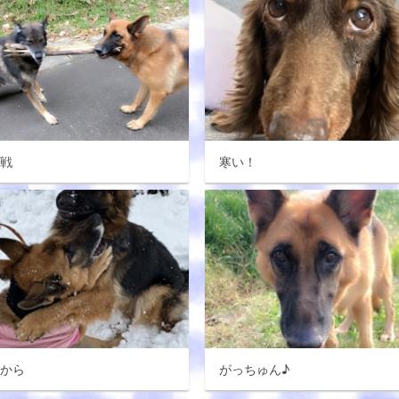
期戦
寒い！
分から
がっちゅん♪