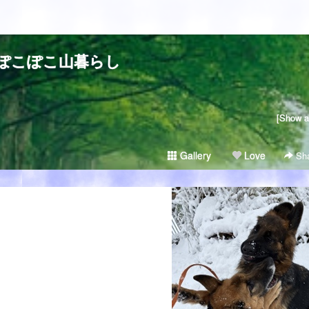
ぽこぽこ山暮らし
[Show al
Gallery
Love
Sha