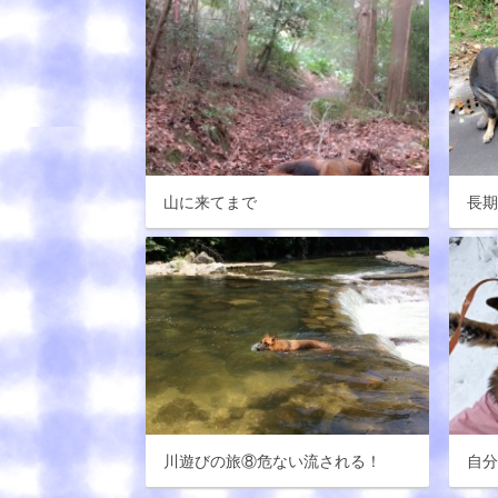
山に来てまで
長
川遊びの旅⑧危ない流される！
自