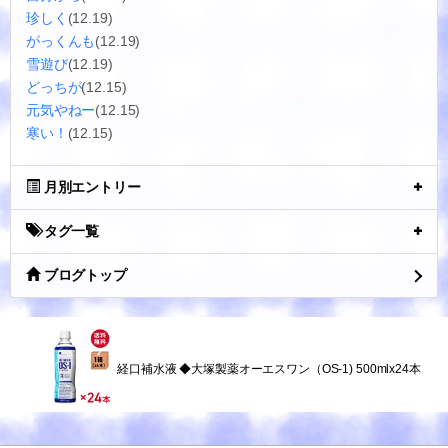
珍しく
(12.19)
がっくんも
(12.19)
雪遊び
(12.19)
どっちが
(12.15)
元気やねー
(12.15)
寒い！
(12.15)
月別エントリー
タグ一覧
ブログトップ
経口補水液 ◆大塚製薬オーエスワン（OS-1) 500mlx24本