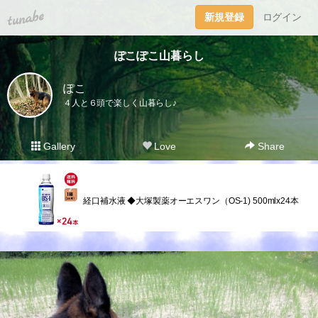
tuna.be
新規登録
ログイン
ぽこぽこ山暮らし
ぽこ
４人と６頭で楽しく山暮らし♪
Gallery
Love
Share
経口補水液 ◆大塚製薬オーエスワン（OS-1) 500mlx24本