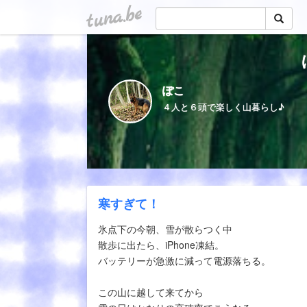
tuna.be
ぽこ
４人と６頭で楽しく山暮らし♪
寒すぎて！
氷点下の今朝、雪が散らつく中
散歩に出たら、iPhone凍結。
バッテリーが急激に減って電源落ちる。
この山に越して来てから