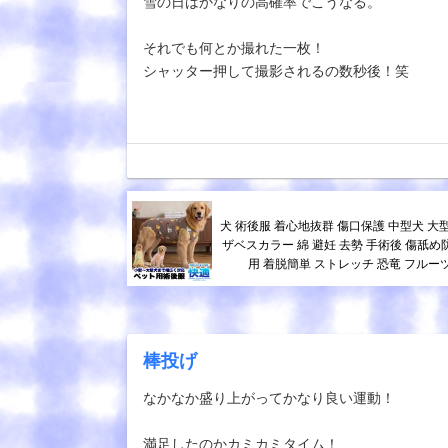
雪の日はかなりの高確率でこうなる。
それでも何とか撮れた一枚！
シャッター押して撮影されるの数秒後！笑
犬 術後服 着心地抜群 傷口保護 中型犬 大
ザベスカラー 綿 避妊 去勢 手術後 傷舐め
用 着脱簡単 ストレッチ 恐竜 フルーツ柄
棒投げ
なかなか盛り上がってかなり良い運動！
満足したのかカミカミタイム！