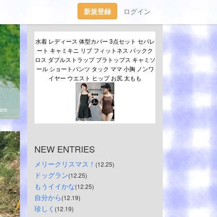
新規登録
ログイン
水着 レディース 体型カバー 3点セット セパレ
ート キャミキニ リブ フィットネス バックク
ロス ダブルストラップ ブラトップス キャミソ
ール ショートパンツ タック ママ 小胸 ノンワ
イヤー ウエスト ヒップ お尻 太もも
re
NEW ENTRIES
メリークリスマス！
(12.25)
ドッグラン
(12.25)
もうイイかな
(12.25)
自分から
(12.19)
珍しく
(12.19)