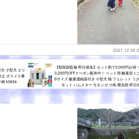
2021.12.26 2
【獣医師監修 即日発送】セット割で3,000円お得
型犬 小型犬 エリ
3,200円OFFクーポン配布中！ ペット用 酸素室ミ
防止 オスメス兼
Sサイズ 酸素濃縮器付き 小型犬 猫 フェレット うさ
 h0654
モット ハムスター モモンガ 小鳥 爬虫類 即日