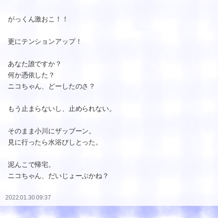
がっくん激おこ！！
更にテンションアップ！
あなた誰ですか？
何か憑依した？
ニコちゃん、どーしたのさ？
もう止まらないし、止められない。
そのまま小川にザッブーン。
見に行ったら水浴びしとった。
泥んこで帰宅。
ニコちゃん、だいじょーぶかね？
2022.01.30 09:37