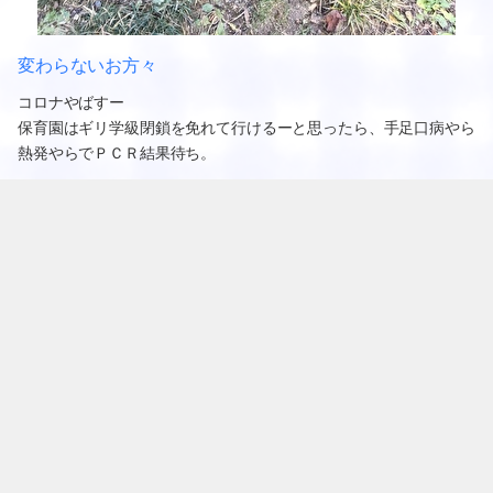
変わらないお方々
コロナやばすー
保育園はギリ学級閉鎖を免れて行けるーと思ったら、手足口病やら
熱発やらでＰＣＲ結果待ち。
そんなんで出勤できずに欠勤ばかり。
休んでばっかですんません🙏
こやつらは変わらず平和やね。
2022.01.25 19:19
次のページ »
ギャラリー