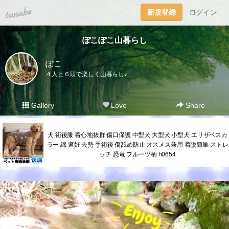
tuna.be
新規登録
ログイン
ぽこぽこ山暮らし
ぽこ
４人と６頭で楽しく山暮らし♪
Gallery
Love
Share
犬 術後服 着心地抜群 傷口保護 中型犬 大型犬 小型犬 エリザベスカ
ラー 綿 避妊 去勢 手術後 傷舐め防止 オスメス兼用 着脱簡単 ストレ
ッチ 恐竜 フルーツ柄 h0654